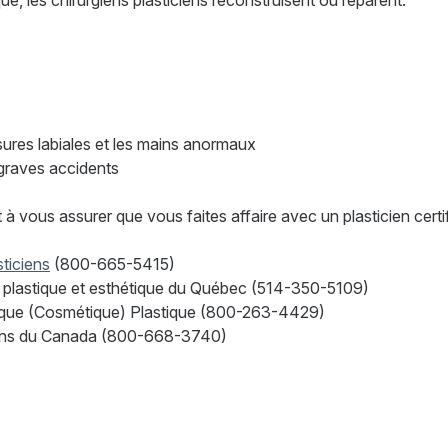
ue, les chirurgiens plasticiens reconstruisent ou réparent:
ssures labiales et les mains anormaux
 graves accidents
 vous assurer que vous faites affaire avec un plasticien certif
ticiens
(800-665-5415)
ie plastique et esthétique du Québec (514-350-5109)
ique (Cosmétique) Plastique (800-263-4429)
iens du Canada (800-668-3740)