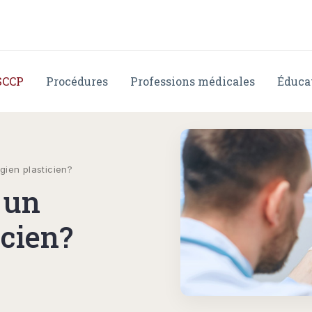
SCCP
Procédures
Professions médicales
Éduca
gien plasticien?
 un
icien?